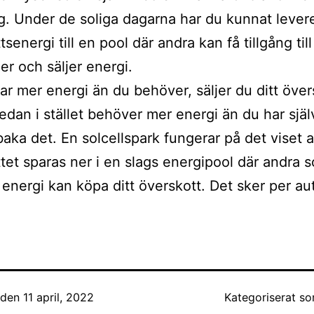
g. Under de soliga dagarna har du kunnat lever
senergi till en pool där andra kan få tillgång til
r och säljer energi.
ar mer energi än du behöver, säljer du ditt över
edan i stället behöver mer energi än du har själ
lbaka det. En solcellspark fungerar på det viset a
tet sparas ner i en slags energipool där andra 
energi kan köpa ditt överskott. Det sker per au
t den
11 april, 2022
Kategoriserat s