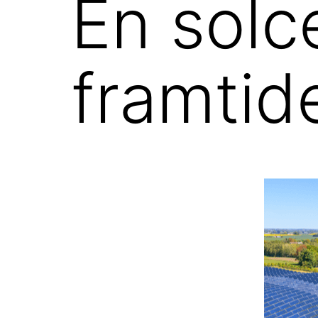
En solce
framtid