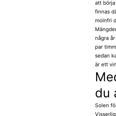
att börj
finnas d
molnfri 
Mängden 
några år
par timm
sedan ka
är ett v
Med
du 
Solen fö
Visserli