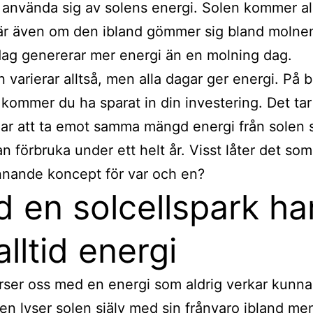
a använda sig av solens energi. Solen kommer all
är även om den ibland gömmer sig bland molne
dag genererar mer energi än en molning dag.
varierar alltså, men alla dagar ger energi. På b
 kommer du ha sparat in din investering. Det tar
ar att ta emot samma mängd energi från solen
n förbruka under ett helt år. Visst låter det so
innande koncept för var och en?
 en solcellspark ha
alltid energi
rser oss med en energi som aldrig verkar kunna
gen lyser solen själv med sin frånvaro ibland me