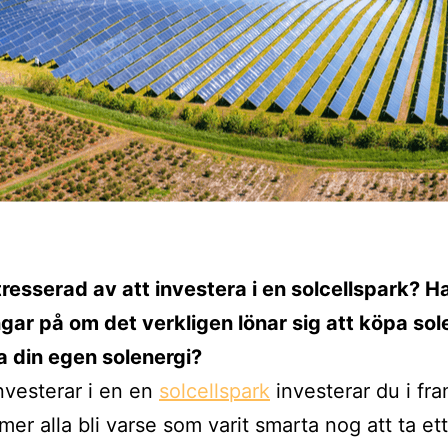
tresserad av att investera i en solcellspark? H
gar på om det verkligen lönar sig att köpa sol
ha din egen solenergi?
nvesterar i en en
solcellspark
investerar du i fra
er alla bli varse som varit smarta nog att ta ett