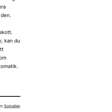
era
l den.
skott.
v, kan du
tt
som
tomatik.
om
Solceller