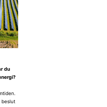
ar du
energi?
mtiden.
 beslut