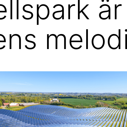
llspark är
ens melod