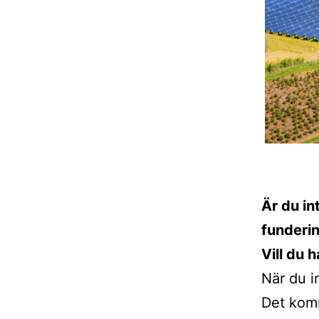
Är du in
funderin
Vill du 
När du i
Det komm