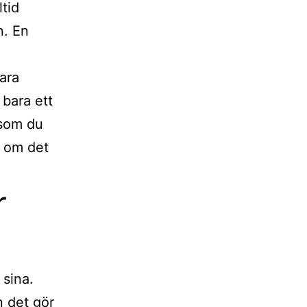
tid
n. En
ara
 bara ett
 som du
m om det
r
 sina.
n det gör